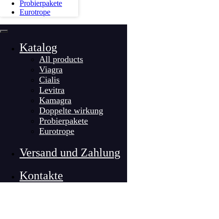
Probierpakete
Eurotrope
Katalog
All products
Viagra
Cialis
Levitra
Kamagra
Doppelte wirkung
Probierpakete
Eurotrope
Versand und Zahlung
Kontakte